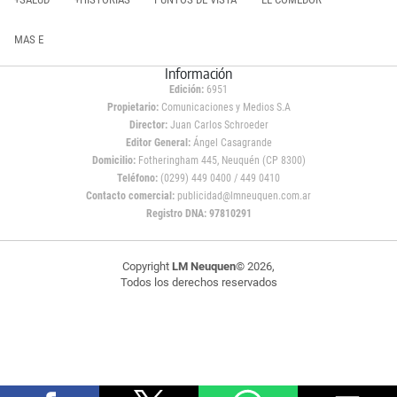
MAS E
Información
Edición:
6951
Propietario:
Comunicaciones y Medios S.A
Director:
Juan Carlos Schroeder
Editor General:
Ángel Casagrande
Domicilio:
Fotheringham 445, Neuquén (CP 8300)
Teléfono:
(0299) 449 0400 / 449 0410
Contacto comercial:
publicidad@lmneuquen.com.ar
Registro DNA: 97810291
Copyright
LM Neuquen
© 2026,
Todos los derechos reservados