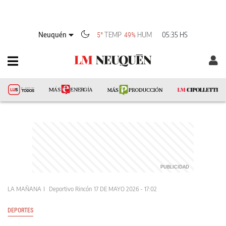
Neuquén
TEMP
HUM
05:35 HS
5°
49%
LA MAÑANA
Deportivo Rincón
17 DE MAYO 2026 - 17:02
DEPORTES