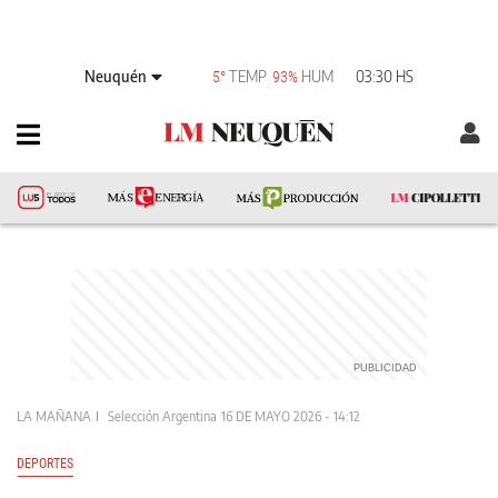
Neuquén
TEMP
HUM
03:30 HS
5°
93%
LA MAÑANA
Selección Argentina
16 DE MAYO 2026 - 14:12
DEPORTES