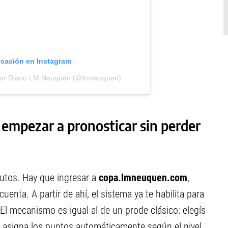
icación en Instagram
por Diario LM Neuquén (@lmneuquen)
empezar a pronosticar sin perder
nutos. Hay que ingresar a
copa.lmneuquen.com
,
uenta. A partir de ahí, el sistema ya te habilita para
El mecanismo es igual al de un prode clásico: elegís
ma asigna los puntos automáticamente según el nivel