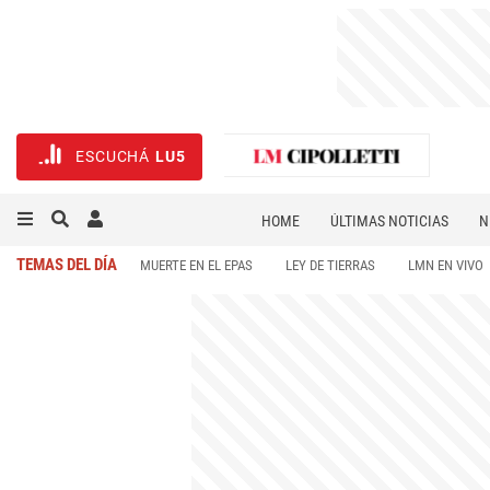
ESCUCHÁ
LU5
HOME
ÚLTIMAS NOTICIAS
N
NECROLÓGICAS
DEPORTES
TEMAS DEL DÍA
MUERTE EN EL EPAS
LEY DE TIERRAS
LMN EN VIVO