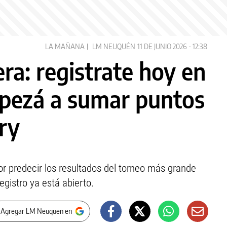
LA MAÑANA
LM NEUQUÉN
11 DE JUNIO 2026 - 12:38
ra: registrate hoy en
pezá a sumar puntos
ory
 predecir los resultados del torneo más grande
egistro ya está abierto.
 Agregar LM Neuquen en