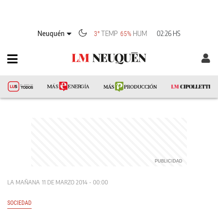
Neuquén
TEMP
HUM
02:26 HS
3°
65%
LA MAÑANA
11 DE MARZO 2014 - 00:00
SOCIEDAD