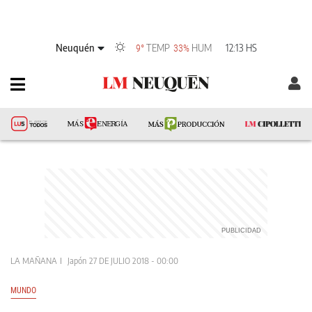
Neuquén
TEMP
HUM
12:13 HS
9°
33%
LA MAÑANA
Japón
27 DE JULIO 2018 - 00:00
MUNDO