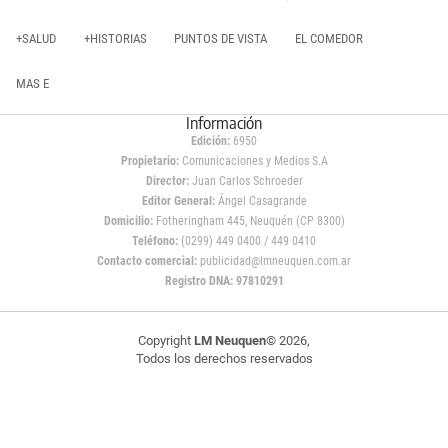
+SALUD
+HISTORIAS
PUNTOS DE VISTA
EL COMEDOR
MAS E
Información
Edición:
6950
Propietario:
Comunicaciones y Medios S.A
Director:
Juan Carlos Schroeder
Editor General:
Ángel Casagrande
Domicilio:
Fotheringham 445, Neuquén (CP 8300)
Teléfono:
(0299) 449 0400 / 449 0410
Contacto comercial:
publicidad@lmneuquen.com.ar
Registro DNA: 97810291
Copyright
LM Neuquen
© 2026,
Todos los derechos reservados