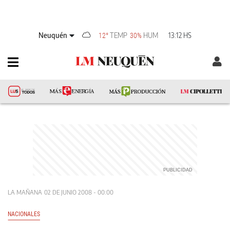
Neuquén
TEMP
HUM
13:12 HS
12°
30%
LA MAÑANA
02 DE JUNIO 2008 - 00:00
NACIONALES