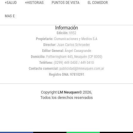
+SALUD
+HISTORIAS
PUNTOS DE VISTA
EL COMEDOR
MAS E
Información
Edición:
6952
Propietario:
Comunicaciones y Medios S.A
Director:
Juan Carlos Schroeder
Editor General:
Ángel Casagrande
Domicilio:
Fotheringham 445, Neuquén (CP 8300)
Teléfono:
(0299) 449 0400 / 449 0410
Contacto comercial:
publicidad@lmneuquen.com.ar
Registro DNA: 97810291
Copyright
LM Neuquen
© 2026,
Todos los derechos reservados