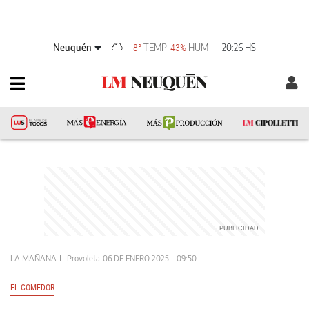
Neuquén
TEMP
HUM
20:26 HS
8°
43%
LA MAÑANA
Provoleta
06 DE ENERO 2025 - 09:50
EL COMEDOR