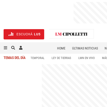
ESCUCHÁ
LU5
HOME
ÚLTIMAS NOTICIAS
N
NECROLÓGICAS
DEPORTES
TEMAS DEL DÍA
TEMPORAL
LEY DE TIERRAS
LMN EN VIVO
MÁS