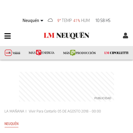
Neuquén
TEMP
HUM
10:58 HS
9°
41%
LA MAÑANA
Vivir Para Contarlo
05 DE AGOSTO 2018 - 00:00
NEUQUÉN