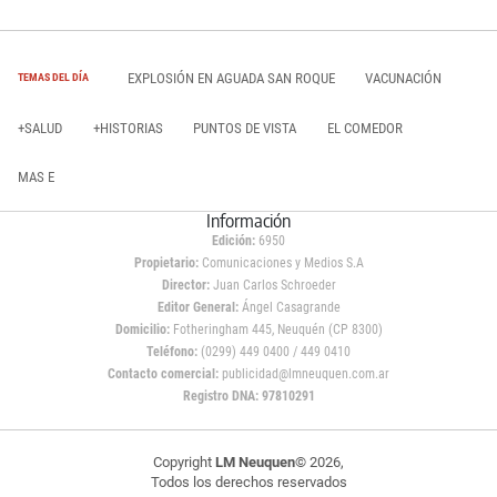
EXPLOSIÓN EN AGUADA SAN ROQUE
VACUNACIÓN
TEMAS DEL DÍA
+SALUD
+HISTORIAS
PUNTOS DE VISTA
EL COMEDOR
MAS E
Información
Edición:
6950
Propietario:
Comunicaciones y Medios S.A
Director:
Juan Carlos Schroeder
Editor General:
Ángel Casagrande
Domicilio:
Fotheringham 445, Neuquén (CP 8300)
Teléfono:
(0299) 449 0400 / 449 0410
Contacto comercial:
publicidad@lmneuquen.com.ar
Registro DNA: 97810291
Copyright
LM Neuquen
© 2026,
Todos los derechos reservados