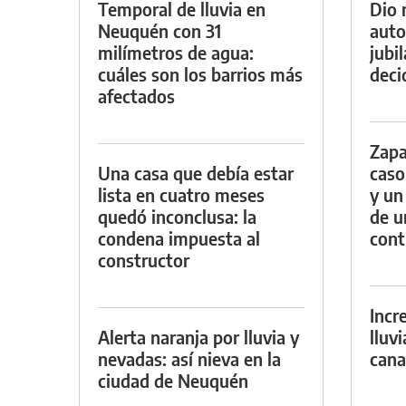
Temporal de lluvia en
Dio 
Neuquén con 31
auto
milímetros de agua:
jubi
cuáles son los barrios más
decid
afectados
Zapa
Una casa que debía estar
caso
lista en cuatro meses
y un
quedó inconclusa: la
de u
condena impuesta al
con
constructor
Incr
Alerta naranja por lluvia y
lluv
nevadas: así nieva en la
cana
ciudad de Neuquén