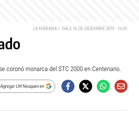
LA MAÑANA
DALE
16 DE DICIEMBRE 2019 - 14:01
eado
 se coronó monarca del STC 2000 en Centenario.
 Agregar LM Neuquen en