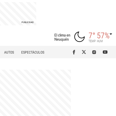
7°
57%
El clima en
Neuquén
TEMP
HUM
AUTOS
ESPECTÁCULOS