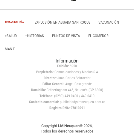
EXPLOSIÓN EN AGUADA SAN ROQUE
VACUNACIÓN
TEMAS DEL DÍA
+SALUD
+HISTORIAS
PUNTOS DE VISTA
EL COMEDOR
MAS E
Información
Edición:
6950
Propietario:
Comunicaciones y Medios S.A
Director:
Juan Carlos Schroeder
Editor General:
Ángel Casagrande
Domicilio:
Fotheringham 445, Neuquén (CP 8300)
Teléfono:
(0299) 449 0400 / 449 0410
Contacto comercial:
publicidad@lmneuquen.com.ar
Registro DNA: 97810291
Copyright
LM Neuquen
© 2026,
Todos los derechos reservados