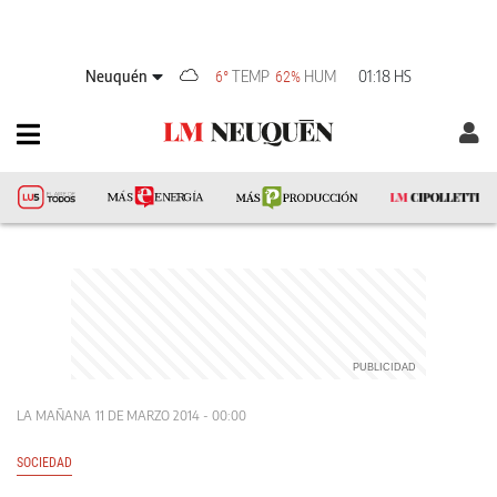
Neuquén
TEMP
HUM
01:18 HS
6°
62%
LA MAÑANA
11 DE MARZO 2014 - 00:00
SOCIEDAD