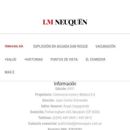
EXPLOSIÓN EN AGUADA SAN ROQUE
VACUNACIÓN
TEMAS DEL DÍA
+SALUD
+HISTORIAS
PUNTOS DE VISTA
EL COMEDOR
MAS E
Información
Edición:
6951
Propietario:
Comunicaciones y Medios S.A
Director:
Juan Carlos Schroeder
Editor General:
Ángel Casagrande
Domicilio:
Fotheringham 445, Neuquén (CP 8300)
Teléfono:
(0299) 449 0400 / 449 0410
Contacto comercial:
publicidad@lmneuquen.com.ar
Registro DNA: 97810291