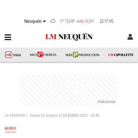
Neuquén
TEMP
HUM
22:17 HS
7°
44%
LA MAÑANA
Guerra En Ucrania
27 DE ENERO 2023 - 20:18
MUNDO