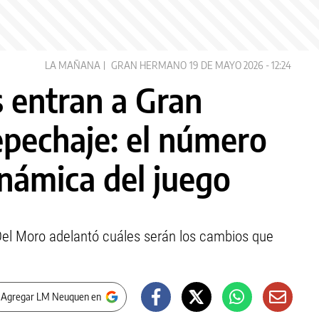
LA MAÑANA
GRAN HERMANO
19 DE MAYO 2026 - 12:24
 entran a Gran
epechaje: el número
inámica del juego
o Del Moro adelantó cuáles serán los cambios que
 Agregar LM Neuquen en