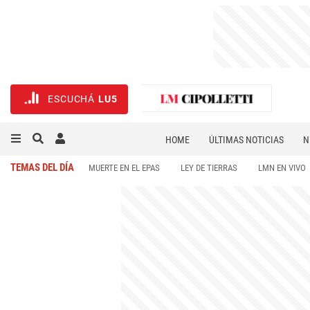
ESCUCHÁ
LU5
HOME
ÚLTIMAS NOTICIAS
N
NECROLÓGICAS
DEPORTES
TEMAS DEL DÍA
MUERTE EN EL EPAS
LEY DE TIERRAS
LMN EN VIVO