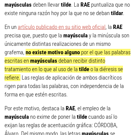
mayúsculas
deben llevar
tilde
. La
RAE
puntualiza que no
existe ninguna razón hoy por la que no se deban
tildar
.
En un
artículo publicado en su sitio web oficial
, la
RAE
precisa que, puesto que la
mayúscula
y la minúscula son
únicamente distintas realizaciones de un mismo
grafema,
no existe motivo alguno
por el que las palabras
escritas en
mayúsculas
deban recibir distinto
tratamiento en lo que al uso de la
tilde
o la diéresis se
refiere.
Las reglas de aplicación de ambos diacríticos
rigen para todas las palabras, con independencia de la
forma en que estén escritas.
Por este motivo, destaca la
RAE
, el empleo de la
mayúscula
no exime de poner la
tilde
cuando así lo
exijan las reglas de acentuación gráfica: CÓRDOBA,
Álvaro. Del mismo modo, las letras
mayúsculas
se