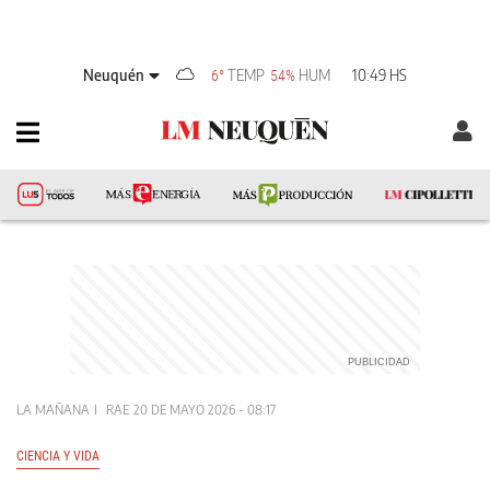
Neuquén
TEMP
HUM
10:49 HS
6°
54%
LA MAÑANA
RAE
20 DE MAYO 2026 - 08:17
CIENCIA Y VIDA