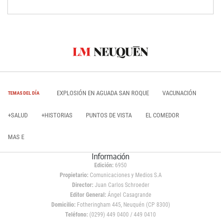
EXPLOSIÓN EN AGUADA SAN ROQUE
VACUNACIÓN
TEMAS DEL DÍA
+SALUD
+HISTORIAS
PUNTOS DE VISTA
EL COMEDOR
MAS E
Información
Edición:
6950
Propietario:
Comunicaciones y Medios S.A
Director:
Juan Carlos Schroeder
Editor General:
Ángel Casagrande
Domicilio:
Fotheringham 445, Neuquén (CP 8300)
Teléfono:
(0299) 449 0400 / 449 0410