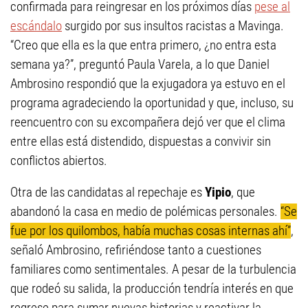
confirmada para reingresar en los próximos días
pese al
escándalo
surgido por sus insultos racistas a Mavinga.
“Creo que ella es la que entra primero, ¿no entra esta
semana ya?”, preguntó Paula Varela, a lo que Daniel
Ambrosino respondió que la exjugadora ya estuvo en el
programa agradeciendo la oportunidad y que, incluso, su
reencuentro con su excompañera dejó ver que el clima
entre ellas está distendido, dispuestas a convivir sin
conflictos abiertos.
Otra de las candidatas al repechaje es
Yipio
, que
abandonó la casa en medio de polémicas personales.
“Se
fue por los quilombos, había muchas cosas internas ahí”
,
señaló Ambrosino, refiriéndose tanto a cuestiones
familiares como sentimentales. A pesar de la turbulencia
que rodeó su salida, la producción tendría interés en que
regrese para sumar nuevas historias y reactivar la