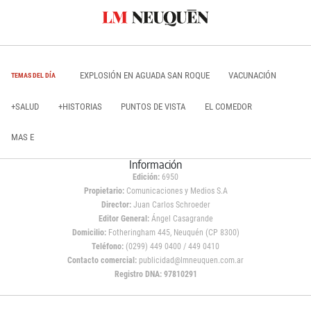
EXPLOSIÓN EN AGUADA SAN ROQUE
VACUNACIÓN
TEMAS DEL DÍA
+SALUD
+HISTORIAS
PUNTOS DE VISTA
EL COMEDOR
MAS E
Información
Edición:
6950
Propietario:
Comunicaciones y Medios S.A
Director:
Juan Carlos Schroeder
Editor General:
Ángel Casagrande
Domicilio:
Fotheringham 445, Neuquén (CP 8300)
Teléfono:
(0299) 449 0400 / 449 0410
Contacto comercial:
publicidad@lmneuquen.com.ar
Registro DNA: 97810291