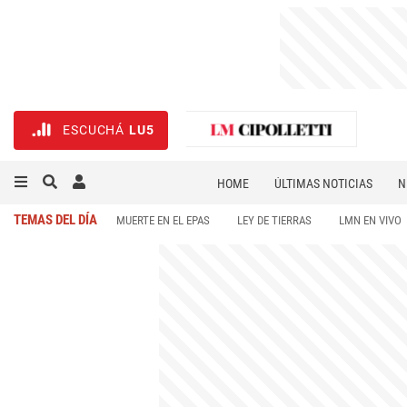
ESCUCHÁ
LU5
HOME
ÚLTIMAS NOTICIAS
N
NECROLÓGICAS
DEPORTES
TEMAS DEL DÍA
MUERTE EN EL EPAS
LEY DE TIERRAS
LMN EN VIVO