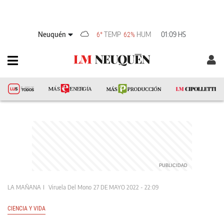
Neuquén
TEMP
HUM
01:09 HS
6°
62%
LA MAÑANA
Viruela Del Mono
27 DE MAYO 2022 - 22:09
CIENCIA Y VIDA