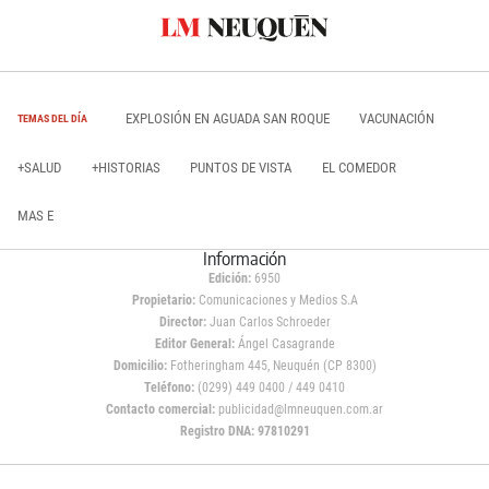
EXPLOSIÓN EN AGUADA SAN ROQUE
VACUNACIÓN
TEMAS DEL DÍA
+SALUD
+HISTORIAS
PUNTOS DE VISTA
EL COMEDOR
MAS E
Información
Edición:
6950
Propietario:
Comunicaciones y Medios S.A
Director:
Juan Carlos Schroeder
Editor General:
Ángel Casagrande
Domicilio:
Fotheringham 445, Neuquén (CP 8300)
Teléfono:
(0299) 449 0400 / 449 0410
Contacto comercial:
publicidad@lmneuquen.com.ar
Registro DNA: 97810291