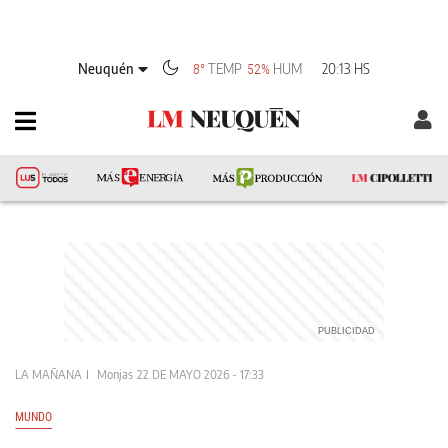
Neuquén
TEMP
HUM
20:13 HS
8°
52%
LA MAÑANA
Monjas
22 DE MAYO 2026 - 17:33
MUNDO