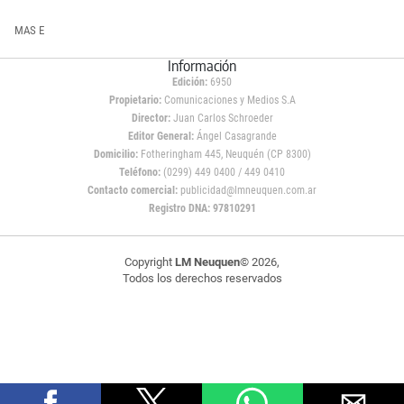
MAS E
Información
Edición:
6950
Propietario:
Comunicaciones y Medios S.A
Director:
Juan Carlos Schroeder
Editor General:
Ángel Casagrande
Domicilio:
Fotheringham 445, Neuquén (CP 8300)
Teléfono:
(0299) 449 0400 / 449 0410
Contacto comercial:
publicidad@lmneuquen.com.ar
Registro DNA: 97810291
Copyright
LM Neuquen
© 2026,
Todos los derechos reservados