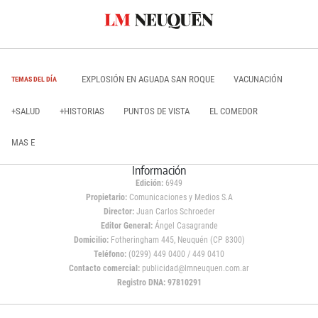
EXPLOSIÓN EN AGUADA SAN ROQUE
VACUNACIÓN
TEMAS DEL DÍA
+SALUD
+HISTORIAS
PUNTOS DE VISTA
EL COMEDOR
MAS E
Información
Edición:
6949
Propietario:
Comunicaciones y Medios S.A
Director:
Juan Carlos Schroeder
Editor General:
Ángel Casagrande
Domicilio:
Fotheringham 445, Neuquén (CP 8300)
Teléfono:
(0299) 449 0400 / 449 0410
Contacto comercial:
publicidad@lmneuquen.com.ar
Registro DNA: 97810291