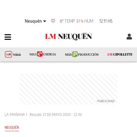
Neuquén
TEMP
HUM
12:11 HS
8°
51%
LA MAÑANA
Rescate
21 DE MAYO 2026 - 22:10
NEUQUÉN