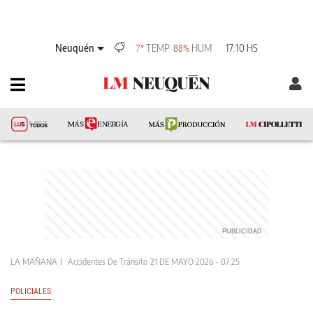
Neuquén
TEMP
HUM
17:10 HS
7°
88%
LA MAÑANA
Accidentes De Tránsito
21 DE MAYO 2026 - 07:25
POLICIALES