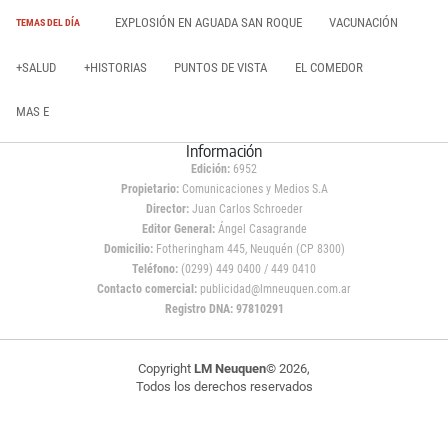
EXPLOSIÓN EN AGUADA SAN ROQUE
VACUNACIÓN
TEMAS DEL DÍA
+SALUD
+HISTORIAS
PUNTOS DE VISTA
EL COMEDOR
MAS E
Información
Edición:
6952
Propietario:
Comunicaciones y Medios S.A
Director:
Juan Carlos Schroeder
Editor General:
Ángel Casagrande
Domicilio:
Fotheringham 445, Neuquén (CP 8300)
Teléfono:
(0299) 449 0400 / 449 0410
Contacto comercial:
publicidad@lmneuquen.com.ar
Registro DNA: 97810291
Copyright
LM Neuquen
© 2026,
Todos los derechos reservados