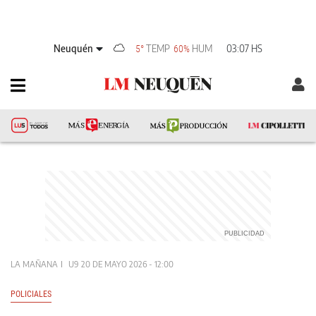
Neuquén
TEMP
HUM
03:07 HS
5°
60%
LA MAÑANA
U9
20 DE MAYO 2026 - 12:00
POLICIALES