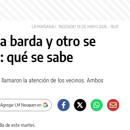
LA MAÑANA
INCENDIO
19 DE MAYO 2026 - 18:01
a barda y otro se
a: qué se sabe
llamaron la atención de los vecinos. Ambos
 Agregar LM Neuquen en