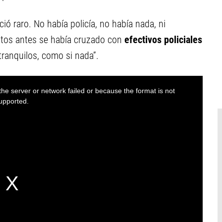
ció raro. No había policía, no había nada, ni
utos antes se había cruzado con
efectivos policiales
tranquilos, como si nada”.