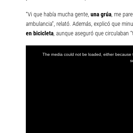
“Vi que había mucha gente,
una grúa
, me pare
ambulancia”, relató. Además, explicó que min
en bicicleta
, aunque aseguró que circulaban “