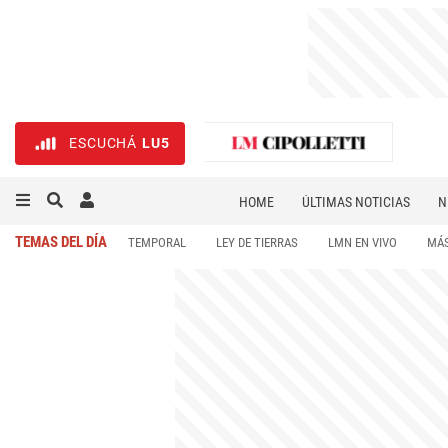
ESCUCHÁ
LU5
HOME
ÚLTIMAS NOTICIAS
N
NECROLÓGICAS
DEPORTES
TEMAS DEL DÍA
TEMPORAL
LEY DE TIERRAS
LMN EN VIVO
MÁS