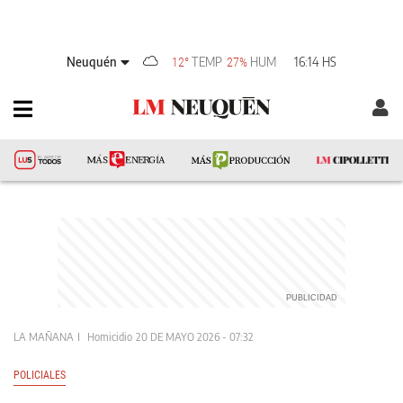
Neuquén
TEMP
HUM
16:14 HS
12°
27%
LA MAÑANA
Homicidio
20 DE MAYO 2026 - 07:32
POLICIALES