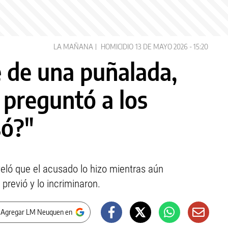
LA MAÑANA
HOMICIDIO
13 DE MAYO 2026 - 15:20
 de una puñalada,
e preguntó a los
só?"
veló que el acusado lo hizo mientras aún
previó y lo incriminaron.
 Agregar LM Neuquen en