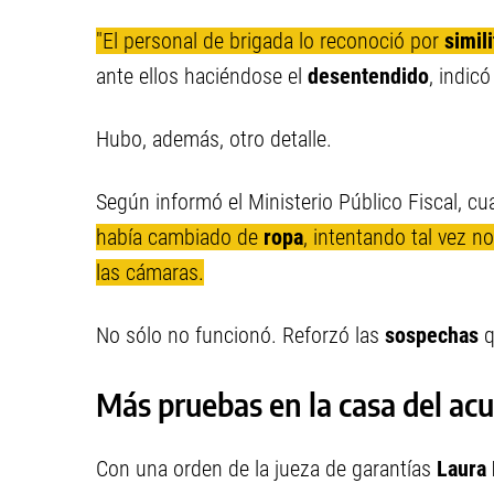
"El personal de brigada lo reconoció por
simili
ante ellos haciéndose el
desentendido
, indicó 
Hubo, además, otro detalle.
Según informó el Ministerio Público Fiscal, c
había cambiado de
ropa
, intentando tal vez n
las cámaras.
No sólo no funcionó. Reforzó las
sospechas
q
Más pruebas en la casa del ac
Con una orden de la jueza de garantías
Laura 