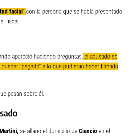
tud facial
"
con la persona que se había presentado
el fiscal.
uando apareció haciendo preguntas,
el acusado se
o quedar “pegado” a lo que pudieran haber filmado
ue pesan sobre él.
usado
Martini,
se allanó el domicilio de
Ciancio
en el