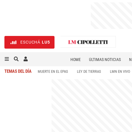
ESCUCHÁ
LU5
HOME
ÚLTIMAS NOTICIAS
N
NECROLÓGICAS
DEPORTES
TEMAS DEL DÍA
MUERTE EN EL EPAS
LEY DE TIERRAS
LMN EN VIVO