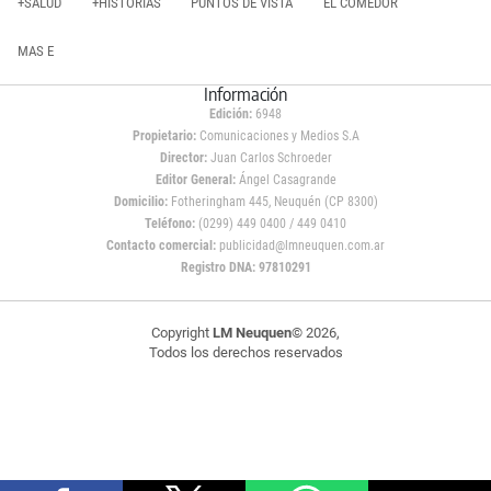
+SALUD
+HISTORIAS
PUNTOS DE VISTA
EL COMEDOR
MAS E
Información
Edición:
6948
Propietario:
Comunicaciones y Medios S.A
Director:
Juan Carlos Schroeder
Editor General:
Ángel Casagrande
Domicilio:
Fotheringham 445, Neuquén (CP 8300)
Teléfono:
(0299) 449 0400 / 449 0410
Contacto comercial:
publicidad@lmneuquen.com.ar
Registro DNA: 97810291
Copyright
LM Neuquen
© 2026,
Todos los derechos reservados