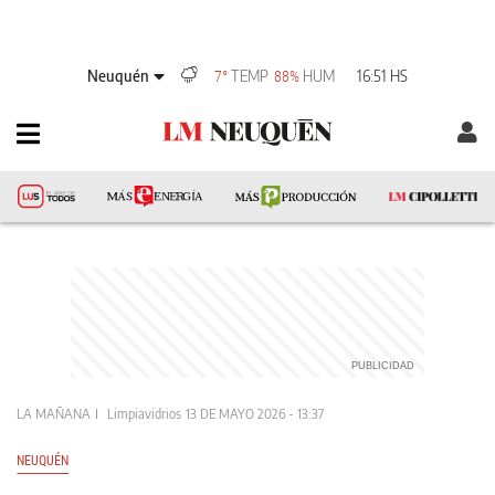
Neuquén
TEMP
HUM
16:51 HS
7°
88%
LA MAÑANA
Limpiavidrios
13 DE MAYO 2026 - 13:37
NEUQUÉN