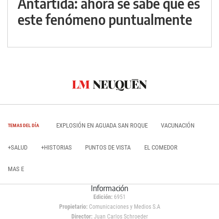
Antártida: ahora se sabe qué es
este fenómeno puntualmente
EXPLOSIÓN EN AGUADA SAN ROQUE
VACUNACIÓN
TEMAS DEL DÍA
+SALUD
+HISTORIAS
PUNTOS DE VISTA
EL COMEDOR
MAS E
Información
Edición:
6951
Propietario:
Comunicaciones y Medios S.A
Director:
Juan Carlos Schroeder