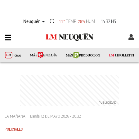
Neuquén
TEMP
HUM
14:32 HS
11°
28%
LA MAÑANA
Banda
12 DE MAYO 2026 - 20:32
POLICIALES