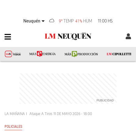
Neuquén
TEMP
HUM
11:00 HS
9°
41%
LA MAÑANA
Ataque A Tiros
11 DE MAYO 2026 - 18:00
POLICIALES