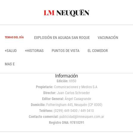
EXPLOSIÓN EN AGUADA SAN ROQUE
VACUNACIÓN
TEMAS DEL DÍA
+SALUD
+HISTORIAS
PUNTOS DE VISTA
EL COMEDOR
MAS E
Información
Edición:
6950
Propietario:
Comunicaciones y Medios S.A
Director:
Juan Carlos Schroeder
Editor General:
Ángel Casagrande
Domicilio:
Fotheringham 445, Neuquén (CP 8300)
Teléfono:
(0299) 449 0400 / 449 0410
Contacto comercial:
publicidad@lmneuquen.com.ar
Registro DNA: 97810291