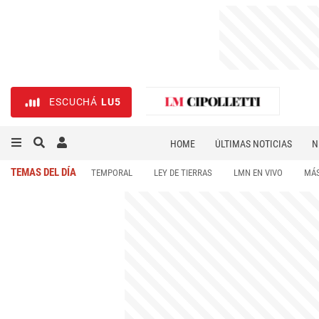
ESCUCHÁ
LU5
HOME
ÚLTIMAS NOTICIAS
N
NECROLÓGICAS
DEPORTES
TEMAS DEL DÍA
TEMPORAL
LEY DE TIERRAS
LMN EN VIVO
MÁS