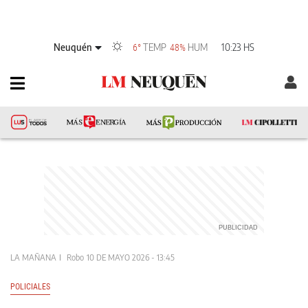
Neuquén
TEMP
HUM
10:23 HS
6°
48%
LA MAÑANA
Robo
10 DE MAYO 2026 - 13:45
POLICIALES