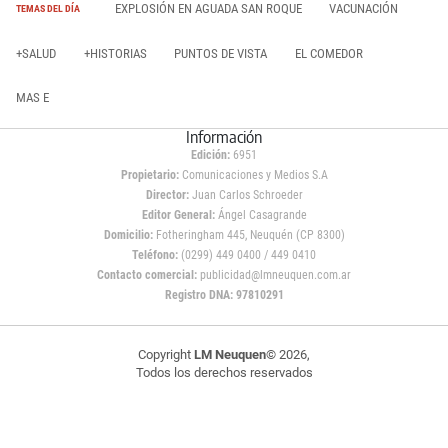
EXPLOSIÓN EN AGUADA SAN ROQUE
VACUNACIÓN
TEMAS DEL DÍA
+SALUD
+HISTORIAS
PUNTOS DE VISTA
EL COMEDOR
MAS E
Información
Edición:
6951
Propietario:
Comunicaciones y Medios S.A
Director:
Juan Carlos Schroeder
Editor General:
Ángel Casagrande
Domicilio:
Fotheringham 445, Neuquén (CP 8300)
Teléfono:
(0299) 449 0400 / 449 0410
Contacto comercial:
publicidad@lmneuquen.com.ar
Registro DNA: 97810291
Copyright
LM Neuquen
© 2026,
Todos los derechos reservados