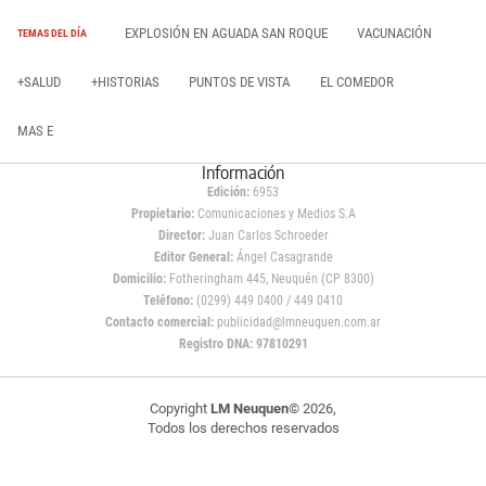
EXPLOSIÓN EN AGUADA SAN ROQUE
VACUNACIÓN
TEMAS DEL DÍA
+SALUD
+HISTORIAS
PUNTOS DE VISTA
EL COMEDOR
MAS E
Información
Edición:
6953
Propietario:
Comunicaciones y Medios S.A
Director:
Juan Carlos Schroeder
Editor General:
Ángel Casagrande
Domicilio:
Fotheringham 445, Neuquén (CP 8300)
Teléfono:
(0299) 449 0400 / 449 0410
Contacto comercial:
publicidad@lmneuquen.com.ar
Registro DNA: 97810291
Copyright
LM Neuquen
© 2026,
Todos los derechos reservados