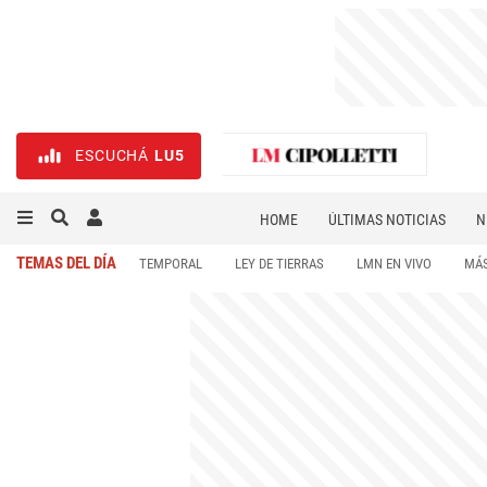
ESCUCHÁ
LU5
HOME
ÚLTIMAS NOTICIAS
N
NECROLÓGICAS
DEPORTES
TEMAS DEL DÍA
TEMPORAL
LEY DE TIERRAS
LMN EN VIVO
MÁS