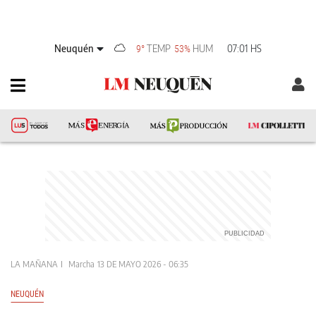
Neuquén
TEMP
HUM
07:01 HS
9°
53%
LA MAÑANA
Marcha
13 DE MAYO 2026 - 06:35
NEUQUÉN