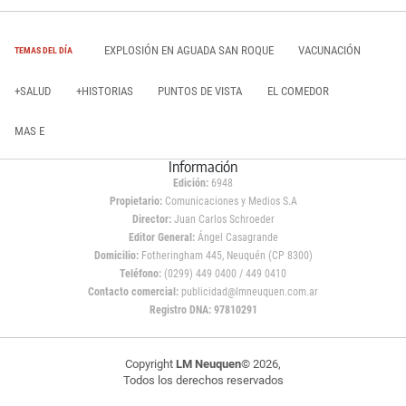
EXPLOSIÓN EN AGUADA SAN ROQUE
VACUNACIÓN
TEMAS DEL DÍA
+SALUD
+HISTORIAS
PUNTOS DE VISTA
EL COMEDOR
MAS E
Información
Edición:
6948
Propietario:
Comunicaciones y Medios S.A
Director:
Juan Carlos Schroeder
Editor General:
Ángel Casagrande
Domicilio:
Fotheringham 445, Neuquén (CP 8300)
Teléfono:
(0299) 449 0400 / 449 0410
Contacto comercial:
publicidad@lmneuquen.com.ar
Registro DNA: 97810291
Copyright
LM Neuquen
© 2026,
Todos los derechos reservados