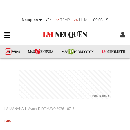
Neuquén
TEMP
HUM
09:05 HS
5°
57%
LA MAÑANA
Avión
12 DE MAYO 2026 - 07:15
PAÍS