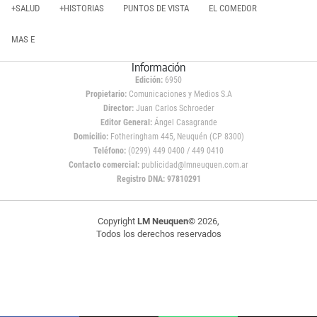
+SALUD
+HISTORIAS
PUNTOS DE VISTA
EL COMEDOR
MAS E
Información
Edición:
6950
Propietario:
Comunicaciones y Medios S.A
Director:
Juan Carlos Schroeder
Editor General:
Ángel Casagrande
Domicilio:
Fotheringham 445, Neuquén (CP 8300)
Teléfono:
(0299) 449 0400 / 449 0410
Contacto comercial:
publicidad@lmneuquen.com.ar
Registro DNA: 97810291
Copyright
LM Neuquen
© 2026,
Todos los derechos reservados