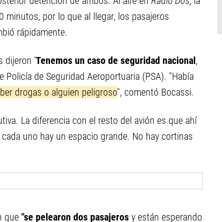
posterior detención de ambos. Al aire en
Radio Dos,
la
 minutos, por lo que al llegar, los pasajeros
mbió rápidamente.
 dijeron '
Tenemos un caso de seguridad nacional
,
e Policía de Seguridad Aeroportuaria (PSA). "Había
er drogas o alguien peligroso
", comentó Bocassi.
va. La diferencia con el resto del avión es que ahí
e cada uno hay un espacio grande. No hay cortinas
n que
"se pelearon dos pasajeros
y
están esperando