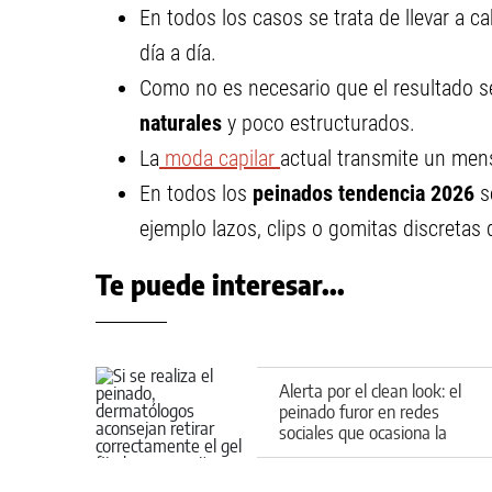
En todos los casos se trata de llevar a c
día a día.
Como no es necesario que el resultado se
naturales
y poco estructurados.
La
moda capilar
actual transmite un mens
En todos los
peinados tendencia 2026
s
ejemplo lazos, clips o gomitas discretas
Te puede interesar...
Alerta por el clean look: el
peinado furor en redes
sociales que ocasiona la
caída de cabello