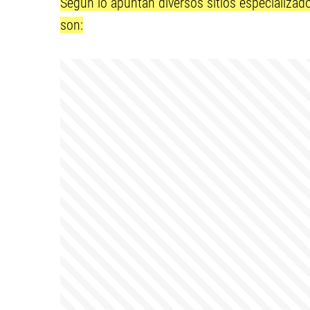
Según lo apuntan diversos sitios especializad
son: