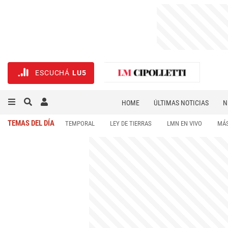
ESCUCHÁ
LU5
HOME
ÚLTIMAS NOTICIAS
N
NECROLÓGICAS
DEPORTES
TEMAS DEL DÍA
TEMPORAL
LEY DE TIERRAS
LMN EN VIVO
MÁS