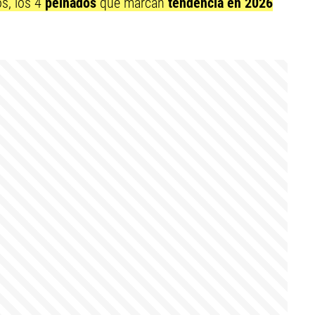
os, los 4
peinados
que marcan
tendencia en 2026