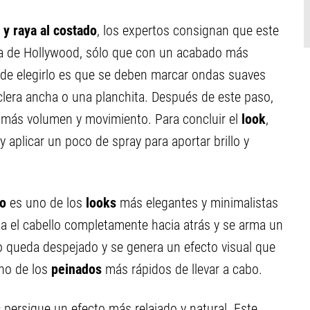
 y raya al costado
, los expertos consignan que este
ica de Hollywood, sólo que con un acabado más
a de elegirlo es que se deben marcar ondas suaves
clera ancha o una planchita. Después de este paso,
r más volumen y movimiento. Para concluir el
look
,
y aplicar un poco de spray para aportar brillo y
do
es uno de los
looks
más elegantes y minimalistas
a el cabello completamente hacia atrás y se arma un
stro queda despejado y se genera un efecto visual que
uno de los
peinados
más rápidos de llevar a cabo.
s
persigue un efecto más relajado y natural. Este