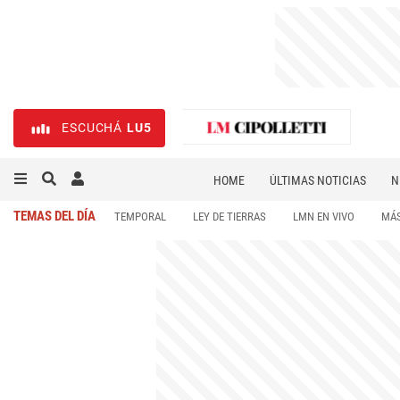
ESCUCHÁ
LU5
HOME
ÚLTIMAS NOTICIAS
N
NECROLÓGICAS
DEPORTES
TEMAS DEL DÍA
TEMPORAL
LEY DE TIERRAS
LMN EN VIVO
MÁS