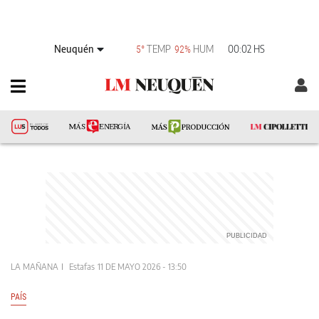
Neuquén
TEMP
HUM
00:02 HS
5°
92%
LA MAÑANA
Estafas
11 DE MAYO 2026 - 13:50
PAÍS