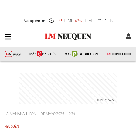
Neuquén
TEMP
HUM
01:36 HS
4°
63%
LA MAÑANA
BPN
11 DE MAYO 2026 - 12:34
NEUQUÉN