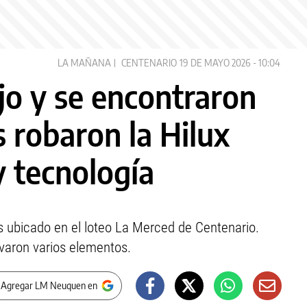
LA MAÑANA
CENTENARIO
19 DE MAYO 2026 - 10:04
jo y se encontraron
s robaron la Hilux
y tecnología
es ubicado en el loteo La Merced de Centenario.
evaron varios elementos.
 Agregar LM Neuquen en