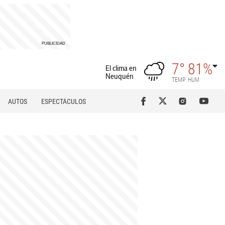
7°
81%
El clima en
Neuquén
TEMP
HUM
AUTOS
ESPECTÁCULOS