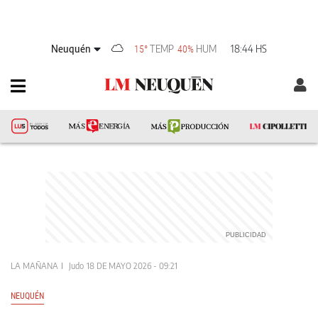
Neuquén
TEMP
HUM
18:44 HS
15°
40%
LA MAÑANA
Judo
18 DE MAYO 2026 - 09:21
NEUQUÉN