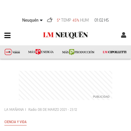
Neuquén
TEMP
HUM
01:02 HS
5°
45%
LA MAÑANA
Radio
08 DE MARZO 2021 - 23:12
CIENCIA Y VIDA