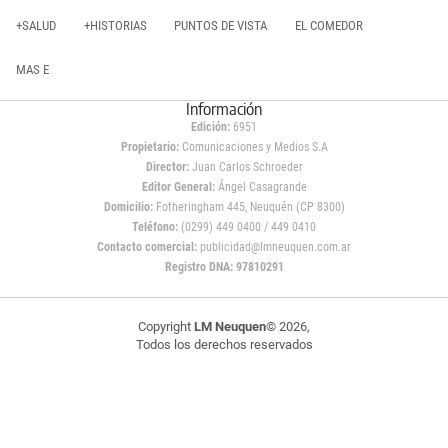
+SALUD
+HISTORIAS
PUNTOS DE VISTA
EL COMEDOR
MAS E
Información
Edición:
6951
Propietario:
Comunicaciones y Medios S.A
Director:
Juan Carlos Schroeder
Editor General:
Ángel Casagrande
Domicilio:
Fotheringham 445, Neuquén (CP 8300)
Teléfono:
(0299) 449 0400 / 449 0410
Contacto comercial:
publicidad@lmneuquen.com.ar
Registro DNA: 97810291
Copyright
LM Neuquen
© 2026,
Todos los derechos reservados