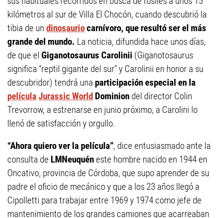
sus habituales recorridos en busca de fósiles a unos 15
kilómetros al sur de Villa El Chocón, cuando descubrió la
tibia de un
dinosaurio
carnívoro, que resultó ser el más
grande del mundo.
La noticia, difundida hace unos días,
de que el
Giganotosaurus Carolinii
(Giganotosaurus
significa “reptil gigante del sur” y Carolinii en honor a su
descubridor) tendrá una
participación especial en la
película
Jurassic World
Dominion
del director Colin
Trevorrow, a estrenarse en junio próximo, a Carolini lo
llenó de satisfacción y orgullo.
“Ahora quiero ver la película”
, dice entusiasmado ante la
consulta de
LMNeuquén
este hombre nacido en 1944 en
Oncativo, provincia de Córdoba, que supo aprender de su
padre el oficio de mecánico y que a los 23 años llegó a
Cipolletti para trabajar entre 1969 y 1974 como jefe de
mantenimiento de los grandes camiones que acarreaban