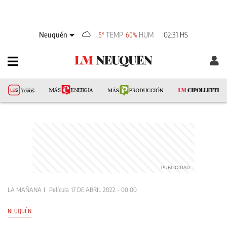
Neuquén
TEMP
HUM
02:31 HS
5°
60%
LA MAÑANA
Película
17 DE ABRIL 2022 - 00:00
NEUQUÉN