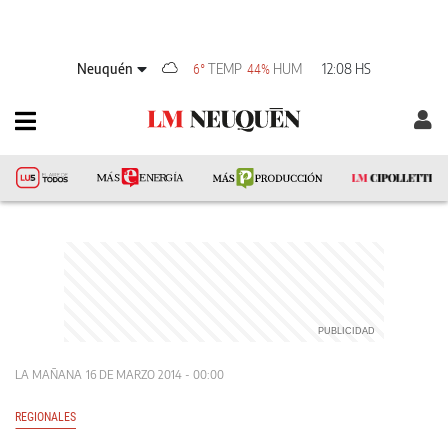
Neuquén
TEMP
HUM
12:08 HS
6°
44%
LA MAÑANA
16 DE MARZO 2014 - 00:00
REGIONALES