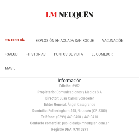
EXPLOSIÓN EN AGUADA SAN ROQUE
VACUNACIÓN
TEMAS DEL DÍA
+SALUD
+HISTORIAS
PUNTOS DE VISTA
EL COMEDOR
MAS E
Información
Edición:
6952
Propietario:
Comunicaciones y Medios S.A
Director:
Juan Carlos Schroeder
Editor General:
Ángel Casagrande
Domicilio:
Fotheringham 445, Neuquén (CP 8300)
Teléfono:
(0299) 449 0400 / 449 0410
Contacto comercial:
publicidad@lmneuquen.com.ar
Registro DNA: 97810291