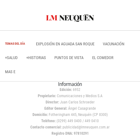
EXPLOSIÓN EN AGUADA SAN ROQUE
VACUNACIÓN
TEMAS DEL DÍA
+SALUD
+HISTORIAS
PUNTOS DE VISTA
EL COMEDOR
MAS E
Información
Edición:
6952
Propietario:
Comunicaciones y Medios S.A
Director:
Juan Carlos Schroeder
Editor General:
Ángel Casagrande
Domicilio:
Fotheringham 445, Neuquén (CP 8300)
Teléfono:
(0299) 449 0400 / 449 0410
Contacto comercial:
publicidad@lmneuquen.com.ar
Registro DNA: 97810291