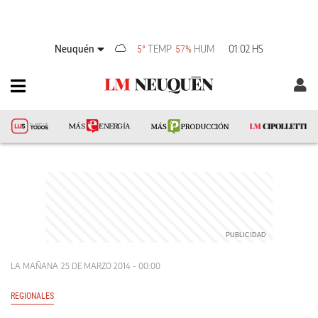
Neuquén
TEMP
HUM
01:02 HS
5°
57%
LA MAÑANA
25 DE MARZO 2014 - 00:00
REGIONALES