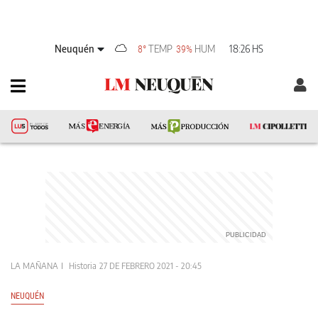
Neuquén
TEMP
HUM
18:26 HS
8°
39%
LA MAÑANA
Historia
27 DE FEBRERO 2021 - 20:45
NEUQUÉN