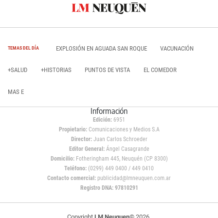
EXPLOSIÓN EN AGUADA SAN ROQUE
VACUNACIÓN
TEMAS DEL DÍA
+SALUD
+HISTORIAS
PUNTOS DE VISTA
EL COMEDOR
MAS E
Información
Edición:
6951
Propietario:
Comunicaciones y Medios S.A
Director:
Juan Carlos Schroeder
Editor General:
Ángel Casagrande
Domicilio:
Fotheringham 445, Neuquén (CP 8300)
Teléfono:
(0299) 449 0400 / 449 0410
Contacto comercial:
publicidad@lmneuquen.com.ar
Registro DNA: 97810291
Copyright
LM Neuquen
© 2026,