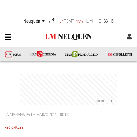
Neuquén
TEMP
HUM
01:33 HS
5°
45%
LA MAÑANA
24 DE MARZO 2014 - 00:00
REGIONALES