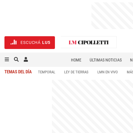
ESCUCHÁ
LU5
HOME
ÚLTIMAS NOTICIAS
N
NECROLÓGICAS
DEPORTES
TEMAS DEL DÍA
TEMPORAL
LEY DE TIERRAS
LMN EN VIVO
MÁS