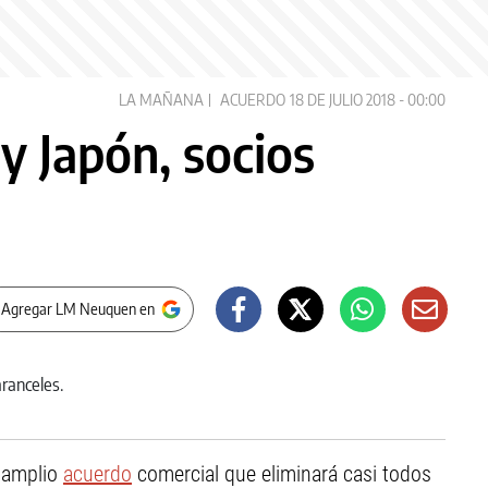
LA MAÑANA
ACUERDO
18 DE JULIO 2018 - 00:00
y Japón, socios
 Agregar LM Neuquen en
 amplio
acuerdo
comercial que eliminará casi todos