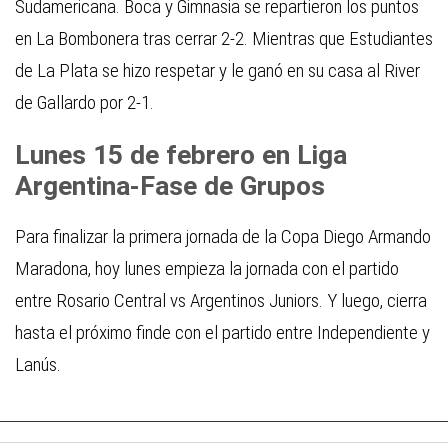
Sudamericana. Boca y Gimnasia se repartieron los puntos
en La Bombonera tras cerrar 2-2. Mientras que Estudiantes
de La Plata se hizo respetar y le ganó en su casa al River
de Gallardo por 2-1.
Lunes 15 de febrero en Liga
Argentina-Fase de Grupos
Para finalizar la primera jornada de la Copa Diego Armando
Maradona, hoy lunes empieza la jornada con el partido
entre Rosario Central vs Argentinos Juniors. Y luego, cierra
hasta el próximo finde con el partido entre Independiente y
Lanús.