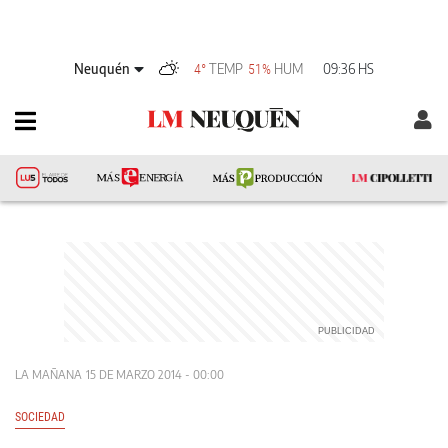
Neuquén
TEMP
HUM
09:36 HS
4°
51%
LA MAÑANA
15 DE MARZO 2014 - 00:00
SOCIEDAD