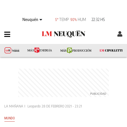
Neuquén
TEMP
HUM
22:32 HS
5°
90%
LA MAÑANA
Leopardo
28 DE FEBRERO 2021 - 23:21
MUNDO