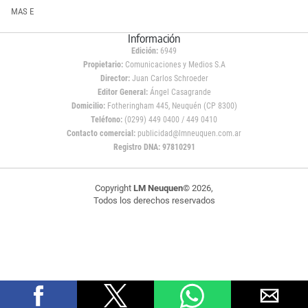
MAS E
Información
Edición:
6949
Propietario:
Comunicaciones y Medios S.A
Director:
Juan Carlos Schroeder
Editor General:
Ángel Casagrande
Domicilio:
Fotheringham 445, Neuquén (CP 8300)
Teléfono:
(0299) 449 0400 / 449 0410
Contacto comercial:
publicidad@lmneuquen.com.ar
Registro DNA: 97810291
Copyright
LM Neuquen
© 2026,
Todos los derechos reservados